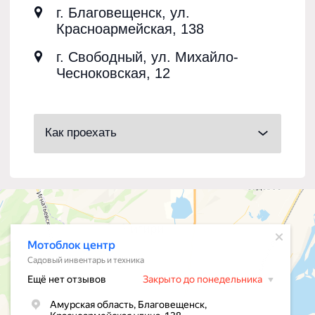
+7 4162 31-26-00
Пн-Пт: 9:00-18:00 / Сб-Вс: выходной
MAX
WHATSAPP
КАТАЛОГ
Прицепы для мотоблоков
Мотоблоки
Запчасти для мотоблоков
Культиваторы
Навесное оборудование
Расходные материалы
КЛИЕНТАМ
О нас
Оплата и доставка
Гарантия
© МотоблокЦентр 2026
Политика конфиденциальности
Разработка сайта