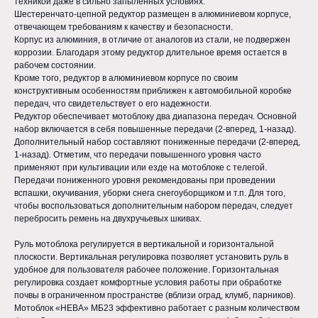
техникой даже в сильно запыленных условиях.
Шестеренчато-цепной редуктор размещен в алюминиевом корпусе,
отвечающем требованиям к качеству и безопасности.
Корпус из алюминия, в отличие от аналогов из стали, не подвержен
коррозии. Благодаря этому редуктор длительное время остается в
рабочем состоянии.
Кроме того, редуктор в алюминиевом корпусе по своим
конструктивным особенностям приближен к автомобильной коробке
передач, что свидетельствует о его надежности.
Редуктор обеспечивает мотоблоку два диапазона передач. Основной
набор включается в себя повышенные передачи (2-вперед, 1-назад).
Дополнительный набор составляют пониженные передачи (2-вперед,
1-назад). Отметим, что передачи повышенного уровня часто
применяют при культивации или езде на мотоблоке с телегой.
Передачи пониженного уровня рекомендованы при проведении
вспашки, окучивания, уборки снега снегоуборщиком и т.п. Для того,
чтобы воспользоваться дополнительным набором передач, следует
перебросить ремень на двухручьевых шкивах.
Руль мотоблока регулируется в вертикальной и горизонтальной
плоскости. Вертикальная регулировка позволяет установить руль в
удобное для пользователя рабочее положение. Горизонтальная
регулировка создает комфортные условия работы при обработке
почвы в ограниченном пространстве (вблизи оград, клумб, парников).
Мотоблок «НЕВА» МБ23 эффективно работает с разным количеством
Общество с ограниченной