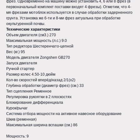
фрез. Одновременно на машину можно установить 4, 6 или 8 фрез (в
ответственностью
«КомплектСервис»
первоначальный комплект поставки входят 4 фрезы). Отметим, что 4-
мя фрезами мотоблок используется в случае обработки задерненного
грунта. Установка же 6-ти и 8-ми фрез актуальна при обработке
Юр. адрес: 675000, Амурская обл., г.
Благовещенск, ул. Красноармейская, 138
окультуренной почвы.
ИНН: 2801129730 КПП: 280101001
Технические характеристики
ОГРН: 1082801002173
ОКПО: 85108733 ОКВЭД: 51.4
Объем двигателя (см3.) 270
Максимальная мощность (л.с.) 9.0
Тип редуктора Шестеренчато-цепной
Вес (кг.) 95
КОНТАКТЫ ДЛЯ СВЯЗИ
Модель двигателя Zongshen GB270
Запуск двигателя
+7 965 671-26-00
Ручной стартер
Размер колес 4.50-10 дюйм
+7 4162 31-26-00
Кол-во скоростей вперёд/назад 2/1(х2)
Глубина обработки (диаметр фрез) (см.) 33
Тип сцепления Ременное
Пн-Пт: 9:00-18:00 / Сб-Вс: выходной
Регулировка рукоятки в 2 плоскостях
Блокирование дифференциала
MAX
WHATSAPP
Курок/рычаг
Система отбора мощности на активное навесное оборудование
Шкив (ременная)
Максимальная ширина вспашки (см.) 86
НАШИ АДРЕСА
Мощность: 9