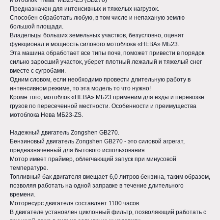
Мотоблок "Нева" МБ23-ZS (GB270)
Предназначен для интенсивных и тяжелых нагрузок.
Способен обработать любую, в том числе и непаханую землю
большой площади.
Владельцы больших земельных участков, безусловно, оценят
функционал и мощность силового мотоблока «НЕВА» МБ23.
Эта машина обработает все типы почв, поможет привести в порядок
сильно заросший участок, уберет плотный лежалый и тяжелый снег
вместе с сугробами.
Одним словом, если необходимо провести длительную работу в
интенсивном режиме, то эта модель то что нужно!
Кроме того, мотоблок «НЕВА» МБ23 применим для езды и перевозке
грузов по пересеченной местности. Особенности и преимущества
мотоблока Нева МБ23-ZS.
Надежный двигатель Zongshen GB270.
Бензиновый двигатель Zongshen GB270 - это силовой агрегат,
предназначенный для бытового использования.
Мотор имеет праймер, облегчающий запуск при минусовой
температуре.
Топливный бак двигателя вмещает 6,0 литров бензина, таким образом,
позволяя работать на одной заправке в течение длительного
времени.
Моторесурс двигателя составляет 1100 часов.
В двигателе установлен циклонный фильтр, позволяющий работать с