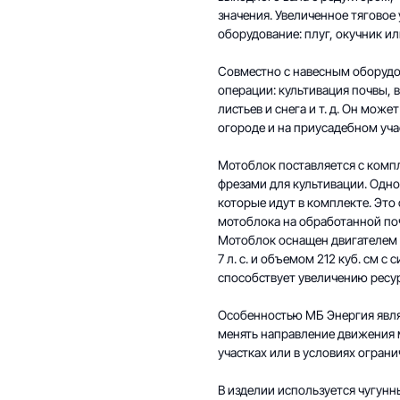
значения. Увеличенное тяговое
оборудование: плуг, окучник и
Совместно с навесным оборуд
операции: культивация почвы, 
листьев и снега и т. д. Он може
огороде и на приусадебном уча
Мотоблок поставляется с комп
фрезами для культивации. Одн
которые идут в комплекте. Это
мотоблока на обработанной поч
Мотоблок оснащен двигателем
7 л. с. и объемом 212 куб. см 
способствует увеличению ресур
Особенностью МБ Энергия явля
менять направление движения м
участках или в условиях огран
В изделии используется чугунн