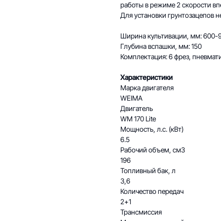
работы в режиме 2 скорости впе
Для установки грунтозацепов н
Ширина культивации, мм: 600-
Глубина вспашки, мм: 150
Комплектация: 6 фрез, пневмати
Характеристики
Марка двигателя
WEIMA
Двигатель
WM 170 Lite
Мощность, л.с. (кВт)
6.5
Рабочий объем, см3
196
Топливный бак, л
3,6
Количество передач
2+1
Трансмиссия