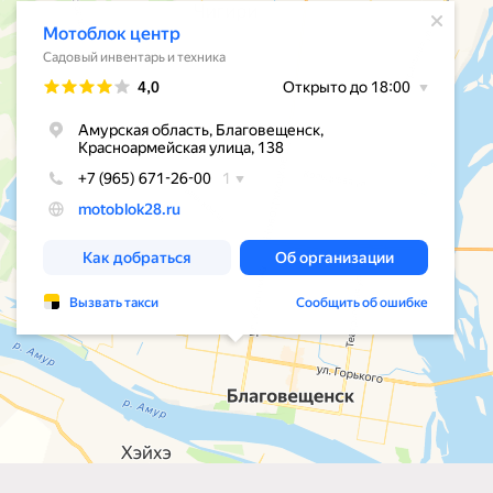
КЛИЕНТАМ
КОНТАКТЫ
+7 965 671-26-00
О нас
Оплата и доставка
+7 4162 31-26-00
е
Гарантия
Пн-Пт: 9:00-18:00 / Сб-Вс: выходной
в
ов
MAX
WHATSAPP
сти