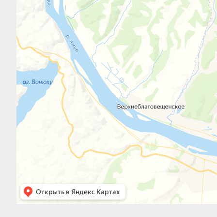
КАТАЛОГ
Мотоблоки
Специализированный магазин
Культиваторы
«
МотоблокЦентр
»
Навесное оборудовани
Прицепы для мотоблоко
Официальный дилер техники НЕВА,
Запчасти для мотоблок
КАДВИ, Беларус (МТЗ), Скаут, Denzel
Расходные материалы
в Амурской области.
© МотоблокЦентр 2026
Политика конфиденциально