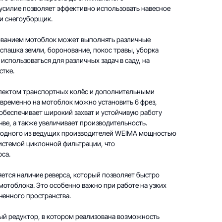
 усилие позволяет эффективно использовать навесное
ли снегоуборщик.
ованием мотоблок может выполнять различные
вспашка земли, боронование, покос травы, уборка
т использоваться для различных задач в саду, на
стке.
лектом транспортных колёс и дополнительными
овременно на мотоблок можно установить 6 фрез,
 обеспечивает широкий захват и устойчивую работу
ве, а также увеличивает производительность.
 одного из ведущих производителей WEIMA мощностью
с системой циклонной фильтрации, что
са.
ется наличие реверса, который позволяет быстро
отоблока. Это особенно важно при работе на узких
иченного пространства.
ый редуктор, в котором реализована возможность