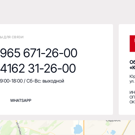
62 31-26-00
«КомплектСерв
Юр. адрес: 675000, А
:00 / Сб-Вс: выходной
ул. Красноармейская
ИНН: 2801129730 КПП
ОГРН: 108280100217
ATSAPP
ОКПО: 85108733 ОКВ