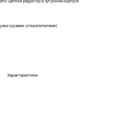
то-цепной редуктор в чугунном корпусе
рузке грузами-утяжелителями)
Характеристики
аниченной ответственностью