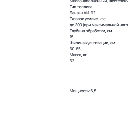
Маслонаполненный, шестеренча
Тип топлива
Бензин АИ-92
Тяговое усилие, кгс
до 300 (при максимальной наг
Глубина обработки, см
15
Ширина культивации, см
60-85
Масса, кг
62
Мощность: 6,5
ВЯЗИ
5 671-26-00
Общество с огр