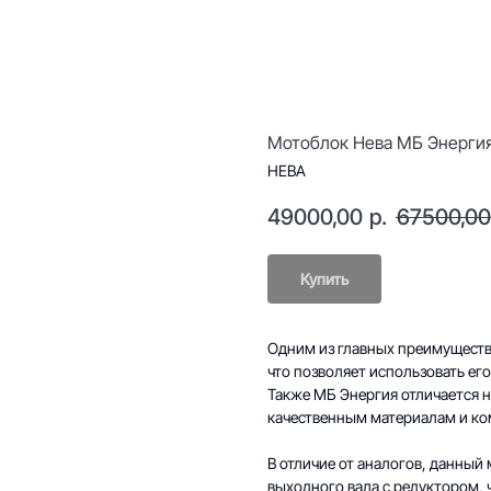
Мотоблок Нева МБ Энерги
НЕВА
49000,00
р.
67500,00
Купить
Одним из главных преимуществ 
что позволяет использовать ег
Также МБ Энергия отличается 
качественным материалам и к
В отличие от аналогов, данны
выходного вала с редуктором, 