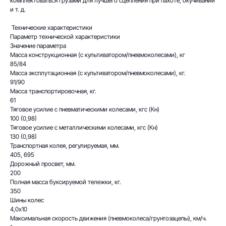
комплектоваться грузами для лучшего сцепления при пахоте, окучивании
и т. д.
Технические характеристики
Параметр технической характеристики
Значение параметра
Масса конструкционная (с культиватором/пневмоколесами), кг
85/84
Масса эксплутационная (с культиватором/пневмоколесами), кг.
91/90
Масса транспортировочная, кг.
61
Тяговое усилие с пневматическими колесами, кгс (Кн)
100 (0,98)
Тяговое усилие с металлическими колесами, кгс (Кн)
130 (0,98)
Транспортная колея, регулируемая, мм.
405, 695
Общество с ограниченной
Дорожный просвет, мм.
ответственностью
200
«КомплектСервис»
Полная масса буксируемой тележки, кг.
350
Юр. адрес: 675000, Амурская обл., г.
Благовещенск, ул. Красноармейская, 138
Шины колес
ИНН: 2801129730 КПП: 280101001
4,0х10
ОГРН: 1082801002173
ОКПО: 85108733 ОКВЭД: 51.4
Максимальная скорость движения (пневмоколеса/грунтозацепы), км/ч.