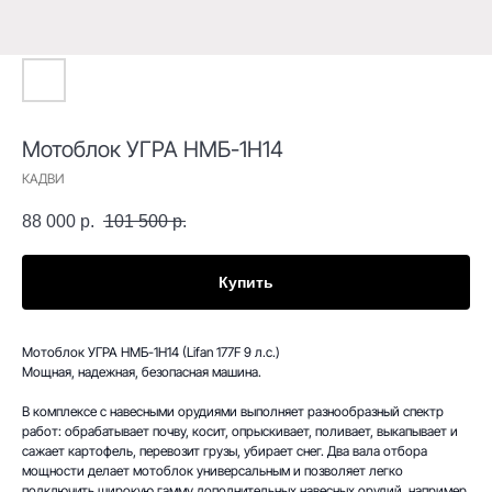
Мотоблок УГРА НМБ-1Н14
КАДВИ
88 000
р.
101 500
р.
Купить
Мотоблок УГРА НМБ-1Н14 (Lifan 177F 9 л.с.)
Мощная, надежная, безопасная машина.
В комплексе с навесными орудиями выполняет разнообразный спектр
работ: обрабатывает почву, косит, опрыскивает, поливает, выкапывает и
сажает картофель, перевозит грузы, убирает снег. Два вала отбора
мощности делает мотоблок универсальным и позволяет легко
подключить широкую гамму дополнительных навесных орудий, например