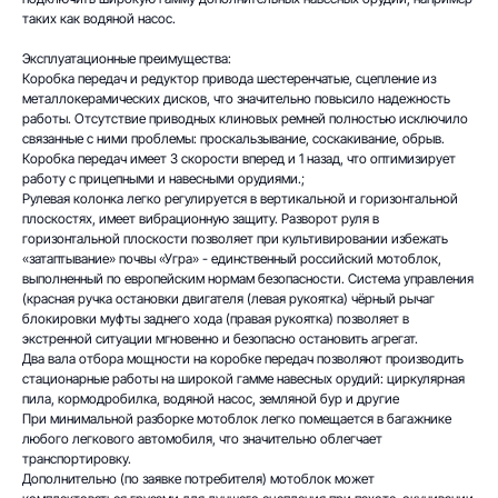
таких как водяной насос.
Эксплуатационные преимущества:
Коробка передач и редуктор привода шестеренчатые, сцепление из
металлокерамических дисков, что значительно повысило надежность
работы. Отсутствие приводных клиновых ремней полностью исключило
связанные с ними проблемы: проскальзывание, соскакивание, обрыв.
Коробка передач имеет 3 скорости вперед и 1 назад, что оптимизирует
работу с прицепными и навесными орудиями.;
Рулевая колонка легко регулируется в вертикальной и горизонтальной
плоскостях, имеет вибрационную защиту. Разворот руля в
горизонтальной плоскости позволяет при культивировании избежать
«затаптывание» почвы «Угра» - единственный российский мотоблок,
выполненный по европейским нормам безопасности. Система управления
(красная ручка остановки двигателя (левая рукоятка) чёрный рычаг
блокировки муфты заднего хода (правая рукоятка) позволяет в
экстренной ситуации мгновенно и безопасно остановить агрегат.
Два вала отбора мощности на коробке передач позволяют производить
стационарные работы на широкой гамме навесных орудий: циркулярная
пила, кормодробилка, водяной насос, земляной бур и другие
При минимальной разборке мотоблок легко помещается в багажнике
любого легкового автомобиля, что значительно облегчает
транспортировку.
Дополнительно (по заявке потребителя) мотоблок может