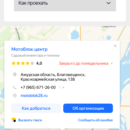
КАТАЛОГ
Прицепы для мотоблоков
Мотоблоки
Запчасти для мотоблоков
Культиваторы
Навесное оборудование
Расходные материалы
КЛИЕНТАМ
О нас
Оплата и доставка
Гарантия
© МотоблокЦентр 2026
Политика конфиденциальности
Разработка сайта